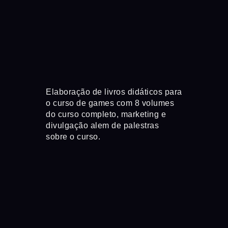
Elaboração de livros didáticos para
o curso de games com 8 volumes
do curso completo, marketing e
Campanha
divulgação alem de palestras
com aume
sobre o curso.
200 mil r