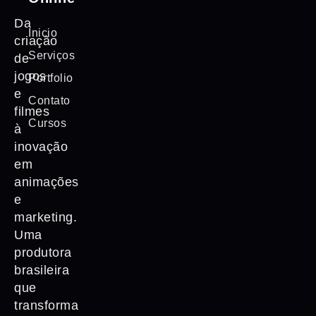
Da
Inicio
criação
Serviços
de
jogos
Portfolio
e
Contato
filmes
Cursos
à
inovação
em
animações
e
marketing.
Uma
produtora
brasileira
que
transforma